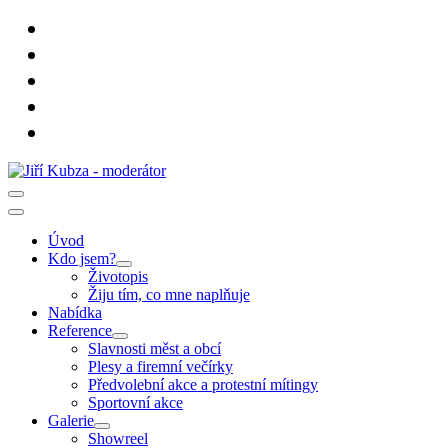
Úvod
Kdo jsem?
Životopis
Žiju tím, co mne naplňuje
Nabídka
Reference
Slavnosti měst a obcí
Plesy a firemní večírky
Předvolební akce a protestní mítingy
Sportovní akce
Galerie
Showreel